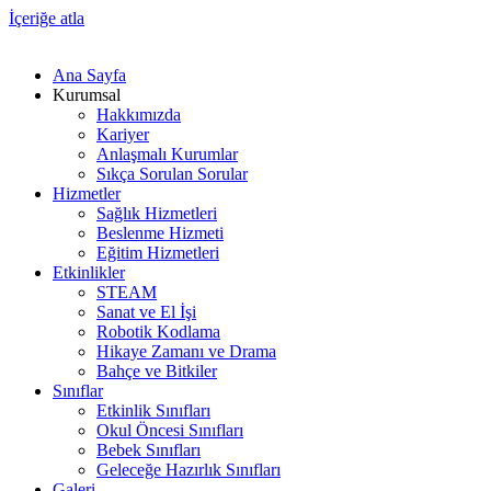
İçeriğe atla
Ana Sayfa
Kurumsal
Hakkımızda
Kariyer
Anlaşmalı Kurumlar
Sıkça Sorulan Sorular
Hizmetler
Sağlık Hizmetleri
Beslenme Hizmeti
Eğitim Hizmetleri
Etkinlikler
STEAM
Sanat ve El İşi
Robotik Kodlama
Hikaye Zamanı ve Drama
Bahçe ve Bitkiler
Sınıflar
Etkinlik Sınıfları
Okul Öncesi Sınıfları
Bebek Sınıfları
Geleceğe Hazırlık Sınıfları
Galeri