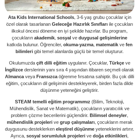
Ata Kids International Schools
, 3-6 yaş grubu çocuklar için
özel olarak tasarlanan
Geleceğe Hazırlık Sınıfları
ile çocukları
ilkokul öncesi döneme en iyi şekilde hazırlar. Bu program,
çocukların
akademik
,
sosyal
ve
duygusal gelişimlerine
katkıda bulunur. Öğrenciler,
okuma-yazma
,
matematik
ve
fen
bilimleri
gibi temel alanlarda güçlü bir temel oluşturur.
Okulumuzda
çift dilli eğitim
uygulanır. Çocuklar,
Türkçe
ve
İngilizce
derslerinin yanı sıra 4 yaşından itibaren seçmeli olarak
Almanca
veya
Fransızca
öğrenme fırsatına sahiptir. Bu çok dilli
eğitim, çocukların dil gelişimini destekleyerek, birden fazla dilde
düşünme yeteneğini geliştirir.
STEAM temelli eğitim programımız
(Bilim, Teknoloji,
Mühendislik, Sanat ve Matematik), çocukların yaratıcılık ve
problem çözme becerilerini güçlendirir.
Bilimsel deneyler
,
mühendislik projeleri
ve
grup çalışmaları
, çocukların merak
duygusunu desteklerken
eleştirel düşünme
yeteneklerini artırır.
Ayrıca,
sosyal sorumluluk projeleri
ve
doğa etkinlikleri
,