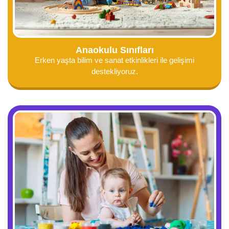
Anaokulu Sınıfları
Erken yaşta bilim ve sanat etkinlikleri ile gelişimi
destekliyoruz.