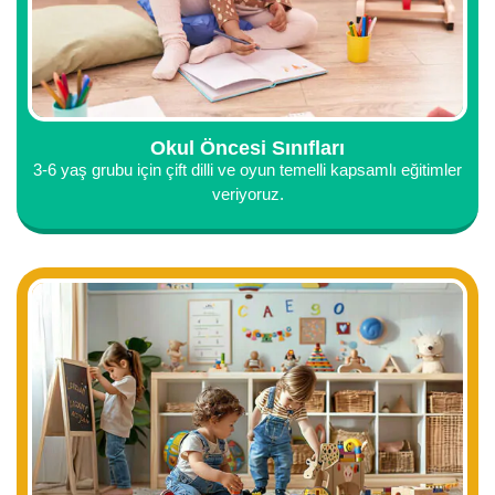
Okul Öncesi Sınıfları
3-6 yaş grubu için çift dilli ve oyun temelli kapsamlı eğitimler
veriyoruz.